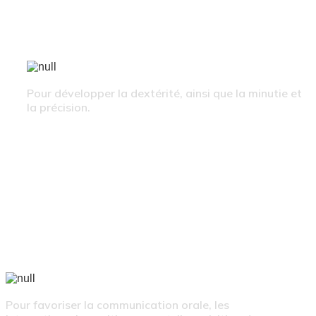
ACTIVITÉS MANUELLES
Pour développer la dextérité, ainsi que la minutie et
la précision.
EXPRESSION
Pour favoriser la communication orale, les