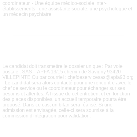
coordinateur. - Une équipe médico-sociale inter-
établissements : une assistante sociale, une psychologue et
un médecin psychiatre.
________________________________________
________________________________________
________________________________________
MODALITÉS DE CANDIDATURE
Le candidat doit transmettre le dossier unique : Par voie
postale : SAS – APFA 13/15 chemin de Savigny 93420
VILLEPINTE Ou par courriel : chefdeservicesas@apfa93.org
Le candidat sera alors contacté pour une rencontre avec le
chef de service ou le coordinateur pour échanger sur ses
besoins et attentes. À l'issue de cet entretien, et en fonction
des places disponibles, un accueil temporaire pourra être
proposé. Dans ce cas, un bilan sera réalisé. Si une
admission est envisagée, celle-ci sera soumise à la
commission d'intégration pour validation.
________________________________________
________________________________________
________________________________________